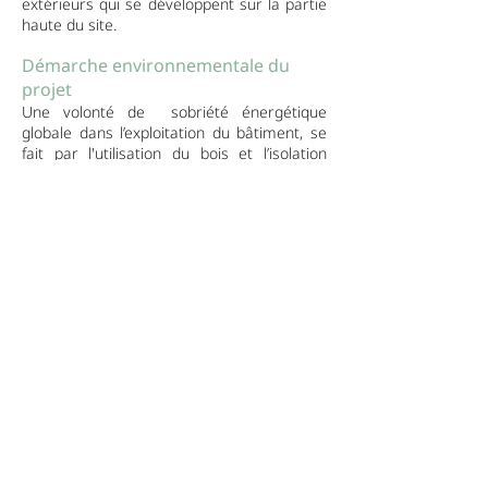
extérieurs qui se développent sur la partie
haute du site.
Démarche environnementale du
projet
Une volonté de sobriété énergétique
globale dans l’exploitation du bâtiment, se
fait par l'utilisation du bois et l’isolation
paille, des matériaux renouvelables et qui
stockent le CO².
L'expression du
bois naturel, utilisé en
structure et façade est une volonté
délibérée de soutenir la filière locale et
d’être le reflet d’une démarche éco-
citoyenne et pédagogique.
Le projet trouve le meilleur équilibre entre
efficacité énergétique, éclairage naturel et
confort d'utilisation, a travers de nombreux
systèmes: isolation par l'extérieur,
répartition des façades , excellente
étanchéité à l’air, systèmes de récupération
d'énergie, éclairage naturel abondant,
ventilation naturelle...